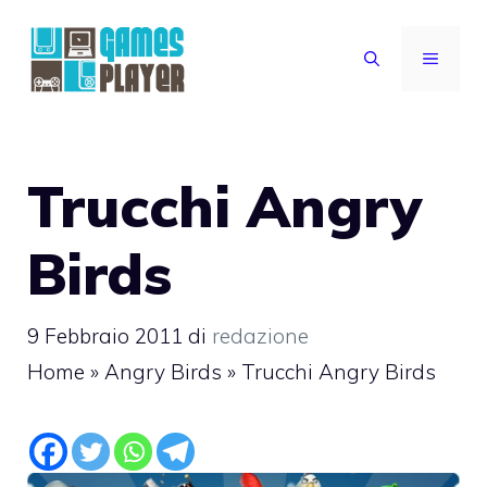
Vai
al
MENU
contenuto
Trucchi Angry
Birds
9 Febbraio 2011
di
redazione
Home
»
Angry Birds
»
Trucchi Angry Birds