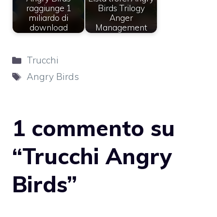
raggiunge 1
Birds Trilogy
miliardo di
Anger
download
Management
Categorie
Trucchi
Tag
Angry Birds
1 commento su
“Trucchi Angry
Birds”