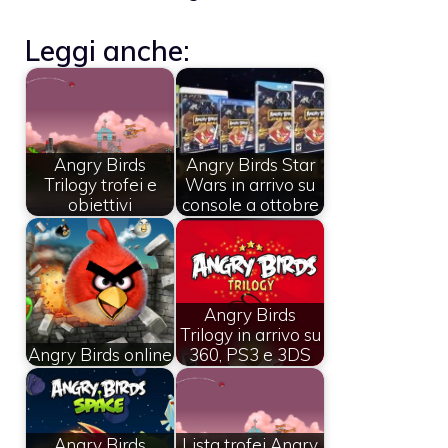
Leggi anche:
Angry Birds
Angry Birds Star
Trilogy trofei e
Wars in arrivo su
obiettivi
console a ottobre
Angry Birds
Trilogy in arrivo su
Angry Birds online
360, PS3 e 3DS
Angry Birds
Lista trofei Angry