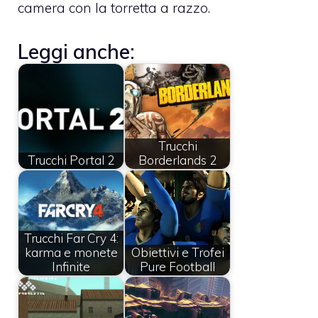
camera con la torretta a razzo.
Leggi anche:
Trucchi
Trucchi Portal 2
Borderlands 2
Trucchi Far Cry 4:
karma e monete
Obiettivi e Trofei
Infinite
Pure Football