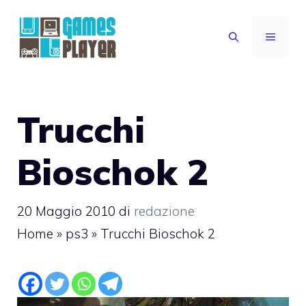
Vai
al
MENU
contenuto
Trucchi
Bioschok 2
20 Maggio 2010
di
redazione
Home
»
ps3
»
Trucchi Bioschok 2