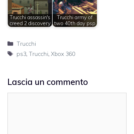
Trucchi assassin's
Trucchi army of
creed 2 discovery
two 40th day psp
Categorie
Trucchi
Tag
ps3
,
Trucchi
,
Xbox 360
Lascia un commento
Commento