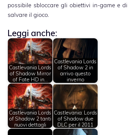
possibile sbloccare gli obiettivi in-game e di
salvare il gioco.
Leggi anche:
Castlevania Lords
Castlevania Lords
of Shadow 2 in
of Shadow Mirror
arrivo questo
of Fate HD in…
inverno
Castlevania Lords
Castlevania: Lords
of Shadow 2 tanti
of Shadow due
nuovi dettagli
DLC per il 2011