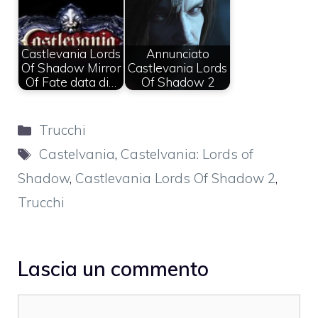
Castlevania Lords
Annunciato
Of Shadow Mirror
Castlevania Lords
Of Fate data di…
Of Shadow 2
Categorie
Trucchi
Tag
Castelvania
,
Castelvania: Lords of
Shadow
,
Castlevania Lords Of Shadow 2
,
Trucchi
Lascia un commento
Commento