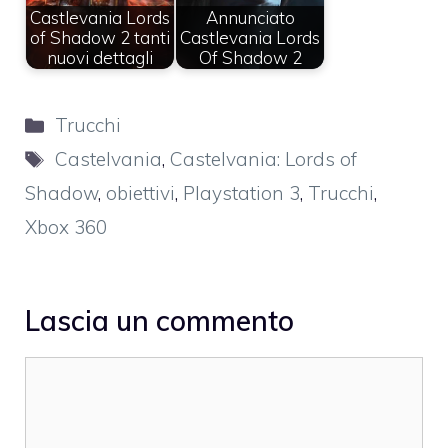
Castlevania Lords
Annunciato
of Shadow 2 tanti
Castlevania Lords
nuovi dettagli
Of Shadow 2
Categorie
Trucchi
Tag
Castelvania
,
Castelvania: Lords of
Shadow
,
obiettivi
,
Playstation 3
,
Trucchi
,
Xbox 360
Lascia un commento
Commento