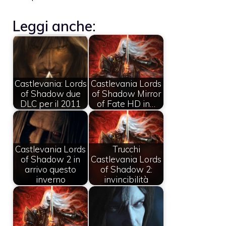
Leggi anche:
Castlevania: Lords
Castlevania Lords
of Shadow due
of Shadow Mirror
DLC per il 2011
of Fate HD in…
Castlevania Lords
Trucchi
of Shadow 2 in
Castlevania Lords
arrivo questo
of Shadow 2:
inverno
invincibilità