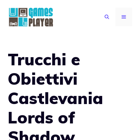
Vai
al
MENU
contenuto
Trucchi e
Obiettivi
Castlevania
Lords of
Shadow