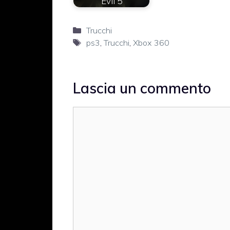
Evil 5
Categorie
Trucchi
Tag
ps3
,
Trucchi
,
Xbox 360
Lascia un commento
Commento