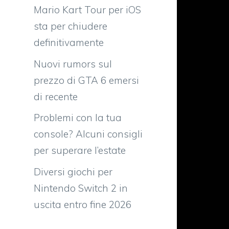
Mario Kart Tour per iOS
sta per chiudere
definitivamente
Nuovi rumors sul
prezzo di GTA 6 emersi
di recente
Problemi con la tua
console? Alcuni consigli
per superare l’estate
Diversi giochi per
Nintendo Switch 2 in
uscita entro fine 2026
a
o