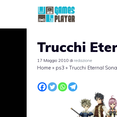
Vai
al
contenuto
Trucchi Ete
17 Maggio 2010
di
redazione
Home
»
ps3
»
Trucchi Eternal Son