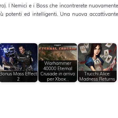
ro). I Nemici e i Boss che incontrerete nuovament
ù potenti ed intelligenti. Una nuova accattivant
Warhammer
40000 Eternal
Bonus Mass Effect
Crusade in arrivo
Trucchi Alice:
2
per Xbox…
Madness Returns