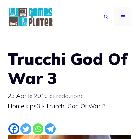
Vai
al
MENU
contenuto
Trucchi God Of
War 3
23 Aprile 2010
di
redazione
Home
»
ps3
»
Trucchi God Of War 3