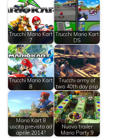
Trucchi Mario Kart
Trucchi Mario Kart
7
DS
Trucchi Mario Kart
Trucchi army of
8
two 40th day psp
Mario Kart 8
uscita prevista ad
Nuovo trailer
aprile 2014?
Mario Party 9