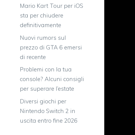
Mario Kart Tour per iOS
sta per chiudere
definitivamente
Nuovi rumors sul
prezzo di GTA 6 emersi
di recente
Problemi con la tua
console? Alcuni consigli
per superare l’estate
Diversi giochi per
Nintendo Switch 2 in
uscita entro fine 2026