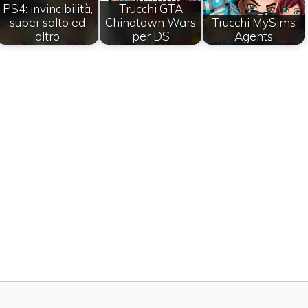
PS4: invincibilità,
Trucchi GTA
super salto ed
Chinatown Wars
Trucchi MySims
altro
per DS
Agents