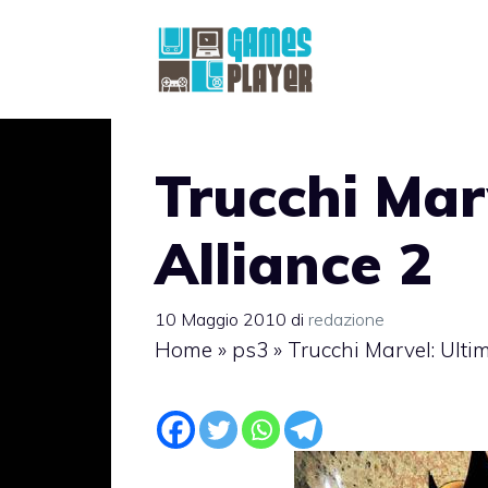
Vai
al
contenuto
Trucchi Mar
Alliance 2
10 Maggio 2010
di
redazione
Home
»
ps3
»
Trucchi Marvel: Ulti