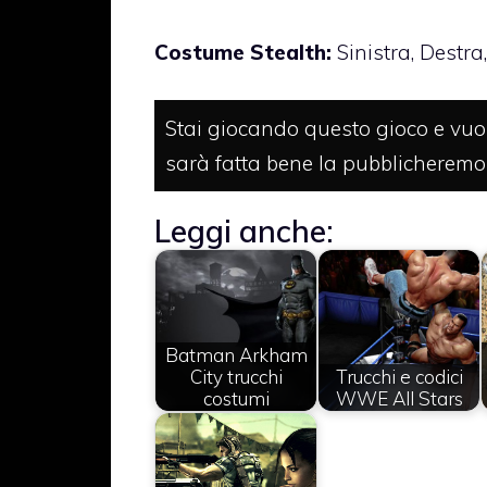
Costume Stealth:
Sinistra, Destra,
Stai giocando questo gioco e vuoi
sarà fatta bene la pubblicheremo
Leggi anche:
Batman Arkham
City trucchi
Trucchi e codici
costumi
WWE All Stars