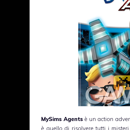
MySims Agents
è un action adven
è quello di risolvere tutti i miste