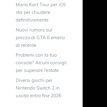
Mario Kart Tour per iOS
sta per chiudere
definitivamente
Nuovi rumors sul
prezzo di GTA 6 emersi
di recente
Problemi con la tua
console? Alcuni consigli
per superare l’estate
Diversi giochi per
Nintendo Switch 2 in
uscita entro fine 2026
o
o