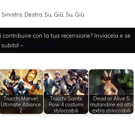
 Sinistra, Destra, Su, Giù, Su, Giù
 contribuire con la tua recensione? Inviacela e se
 subito! –
Contattaci
Trucchi Marvel:
Trucchi Saints
Dead or Alive 5
Ultimate Alliance
Row 4 costumi
mutandine ed altri
2
sbloccabili
extra sbloccabili