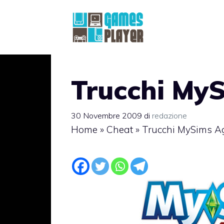
Vai
al
contenuto
Trucchi My
30 Novembre 2009
di
redazione
Home
»
Cheat
»
Trucchi MySims A