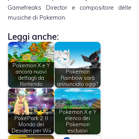
Gamefreaks Director e compositore delle
musiche di Pokemon.
Leggi anche:
Pokemon X e Y
ancora nuovi
Pokemon
dettagli da
Rainbow sarà
Nintendo
annunciato oggi?
Pokemon X e Y
PokéPark 2: Il
elenco dei
Mondo dei
Pokemon
Desideri per Wii
esclusivi