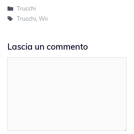
Categorie
Trucchi
Tag
Trucchi
,
Wii
Lascia un commento
Commento