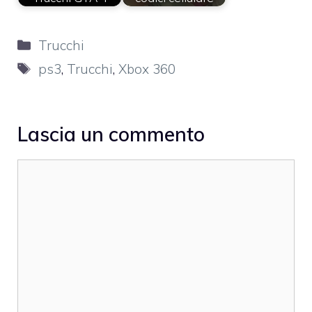
Categorie
Trucchi
Tag
ps3
,
Trucchi
,
Xbox 360
Lascia un commento
Commento