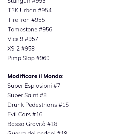
Stungun #953
T3K Urban #954
Tire Iron #955
Tombstone #956
Vice 9 #957
XS-2 #958
Pimp Slap #969
Modificare il Mondo
:
Super Esplosioni #7
Super Saint #8
Drunk Pedestrians #15
Evil Cars #16
Bassa Gravità #18
Guerra dei pedoni #19