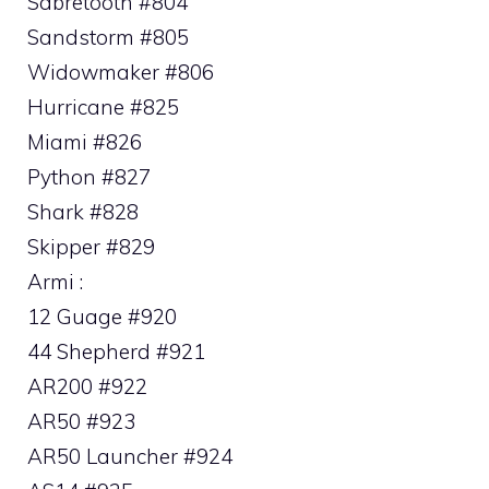
Sabretooth #804
Sandstorm #805
Widowmaker #806
Hurricane #825
Miami #826
Python #827
Shark #828
Skipper #829
Armi :
12 Guage #920
44 Shepherd #921
AR200 #922
AR50 #923
AR50 Launcher #924