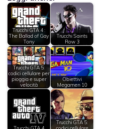
Trucchi GTA 4 :
The Ballad of Gay
Trucchi Saints
Tony
Row 3
Trucchi GTA 5:
codici cellulare per
pioggia e super
Obiettivi
velocità
Megamen 10
Trucchi GTA 5:
Trucchi GTA 4
codici cellulare