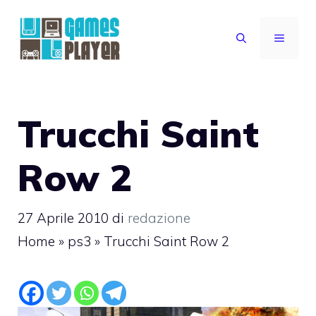
Vai
al
MENU
contenuto
Trucchi Saint
Row 2
27 Aprile 2010
di
redazione
Home
»
ps3
»
Trucchi Saint Row 2