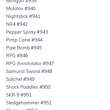
Minigun #939
Molotov #940
Nightstick #941
NR4 #942
Pepper Spray #943
Pimp Cane #944
Pipe Bomb #945
RPG #946
RPG Annihilator #947
Samurai Sword #948
Satchel #949
Shock Paddles #950
SKR-9 #951
Sledgehammer #952