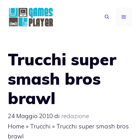
Vai
al
MENU
contenuto
Trucchi super
smash bros
brawl
24 Maggio 2010
di
redazione
Home
»
Trucchi
»
Trucchi super smash bros
brawl