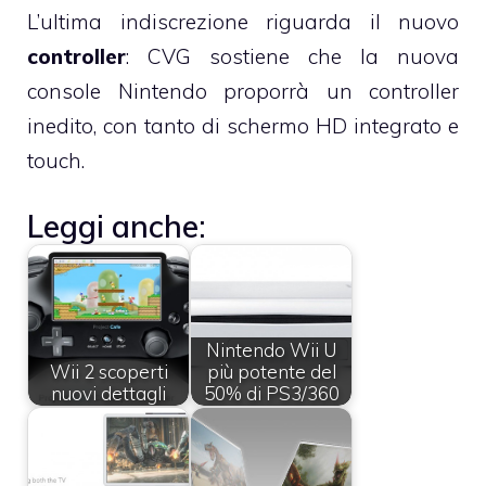
L’ultima indiscrezione riguarda il nuovo
controller
: CVG sostiene che la nuova
console Nintendo proporrà un controller
inedito, con tanto di schermo HD integrato e
touch.
Leggi anche:
Nintendo Wii U
Wii 2 scoperti
più potente del
nuovi dettagli
50% di PS3/360