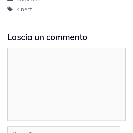
Tag
kinect
Lascia un commento
Commento
Nome