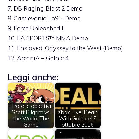
7. DB Raging Blast 2 Demo
8. Castlevania LoS – Demo
9. Force Unleashed II
10. EA SPORTS™ MMA Demo
11. Enslaved: Odyssey to the West (Demo)
12. ArcaniA – Gothic 4
Leggi anche:
Trofei e obiettivi
Scott Pilgrim vs.
Xbox Live: Deals
the World: The
With Gold del 5
Game
ottobre 2016