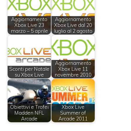
Aggiornamento
Aggiornamento
Xbox Live 23
Xbox Live dal 20
marzo – 5 aprile
luglio al 2 agosto
Aggiornamento
Sconti per Natale
Xbox Live 11
su Xbox Live
novembre 2010
Obiettivi e Trofei
Xbox Live
Madden NFL
Summer of
Arcade
Arcade 2011