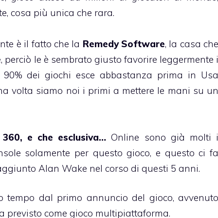
e, cosa più unica che rara.
te è il fatto che la
Remedy Software
, la casa ch
e, perciò le è sembrato giusto favorire leggermente 
 il 90% dei giochi esce abbastanza prima in Us
a volta siamo noi i primi a mettere le mani su u
x 360, e che esclusiva…
Online sono già molti 
sole solamente per questo gioco, e questo ci f
a raggiunto Alan Wake nel corso di questi 5 anni.
sto tempo dal primo annuncio del gioco, avvenut
 previsto come gioco multipiattaforma.