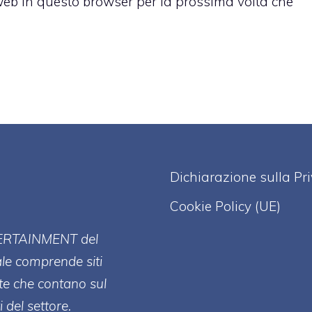
 web in questo browser per la prossima volta che
Dichiarazione sulla Pr
Cookie Policy (UE)
ERT
AINMENT
del
ale comprende siti
te che contano sul
 del settore.