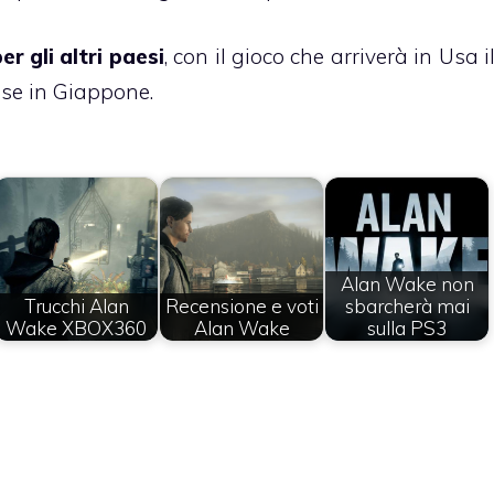
 gli altri paesi
, con il gioco che arriverà in Usa i
ese in Giappone.
Alan Wake non
Trucchi Alan
Recensione e voti
sbarcherà mai
Wake XBOX360
Alan Wake
sulla PS3