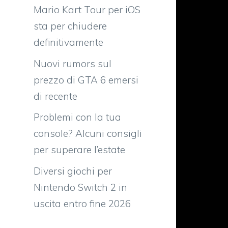
Mario Kart Tour per iOS
sta per chiudere
definitivamente
Nuovi rumors sul
prezzo di GTA 6 emersi
di recente
Problemi con la tua
console? Alcuni consigli
n
per superare l’estate
l
Diversi giochi per
i
Nintendo Switch 2 in
uscita entro fine 2026
,