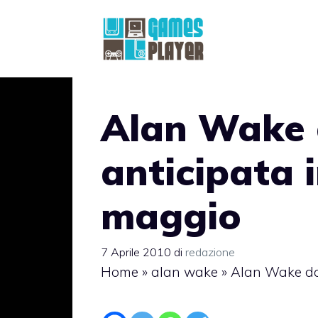
Vai
al
contenuto
Alan Wake 
anticipata 
maggio
7 Aprile 2010
di
redazione
Home
»
alan wake
»
Alan Wake dat