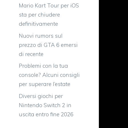
Mario Kart Tour per iOS
sta per chiudere
definitivamente
Nuovi rumors sul
prezzo di GTA 6 emersi
di recente
Problemi con la tua
a
console? Alcuni consigli
per superare l’estate
l
Diversi giochi per
Nintendo Switch 2 in
uscita entro fine 2026
o