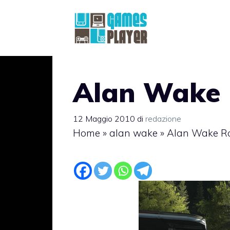
Vai
al
contenuto
Alan Wake 
12 Maggio 2010
di
redazione
Home
»
alan wake
»
Alan Wake Rot