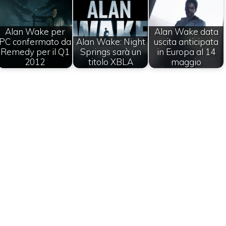
Alan Wake per
Alan Wake data
PC confermato da
Alan Wake: Night
uscita anticipata
Remedy per il Q1
Springs sarà un
in Europa al 14
2012
titolo XBLA
maggio