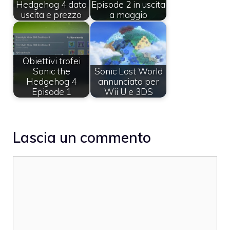
Hedgehog 4 data
Episode 2 in uscita
uscita e prezzo
a maggio
Obiettivi trofei
Sonic the
Sonic Lost World
Hedgehog 4
annunciato per
Episode 1
Wii U e 3DS
Lascia un commento
Commento