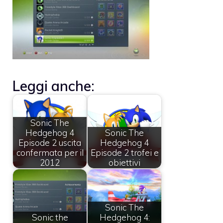
Leggi anche:
Sonic The
Hedgehog 4
Sonic The
Episode 2 uscita
Hedgehog 4
confermata per il
Episode 2 trofei e
2012
obiettivi
Sonic The
Sonic the
Hedgehog 4: