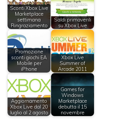
Sconti Xbox Live
Marketplace
settimana
Saldi primaverili
Ringraziamento
su Xbox Live
Promozione
sconti giochi EA
Xbox Live
Mobile per
Summer of
iPhone
Arcade 2011
Games for
Windows
Aggiornamento
Marketplace
Xbox Live dal 20
debutta il 15
luglio al 2 agosto
novembre