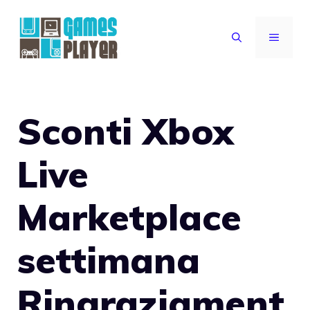
Vai
al
MENU
contenuto
Sconti Xbox
Live
Marketplace
settimana
Ringraziament