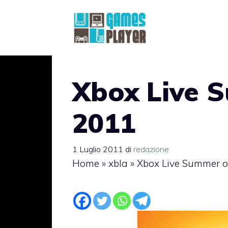
Vai
al
contenuto
Xbox Live 
2011
1 Luglio 2011
di
redazione
Home
»
xbla
»
Xbox Live Summer o