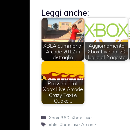
Leggi anche:
XBLA Summer of
Aggiornamento
Arcade 2012 in
Xbox Live dal 20
dettaglio
luglio al 2 agosto
Prossimi titoli
Xbox Live Arcade
Crazy Taxi e
Quake…
Categorie
Xbox 360
,
Xbox Live
Tag
xbla
,
Xbox Live Arcade