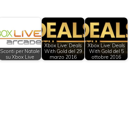
Xbox Live: Deals
Xbox Live: Deals
Sconti per Natale
With Gold del 29
With Gold del 5
su Xbox Live
marzo 2016
ottobre 2016