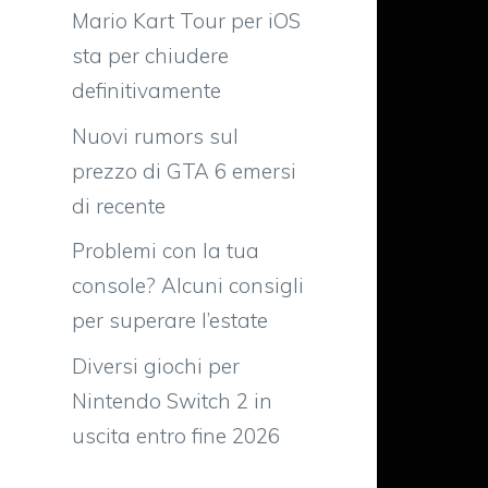
Mario Kart Tour per iOS
sta per chiudere
definitivamente
Nuovi rumors sul
prezzo di GTA 6 emersi
di recente
Problemi con la tua
console? Alcuni consigli
per superare l’estate
7
i
Diversi giochi per
Nintendo Switch 2 in
uscita entro fine 2026
e