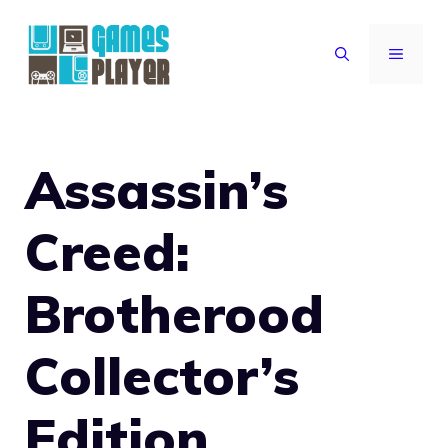
Vai
al
MENU
contenuto
Assassin’s
Creed:
Brotherood
Collector’s
Edition