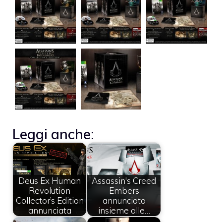
Leggi anche:
Deus Ex Human
Assassin's Creed
Revolution
Embers
Collector’s Edition
annunciato
annunciata
insieme alle…