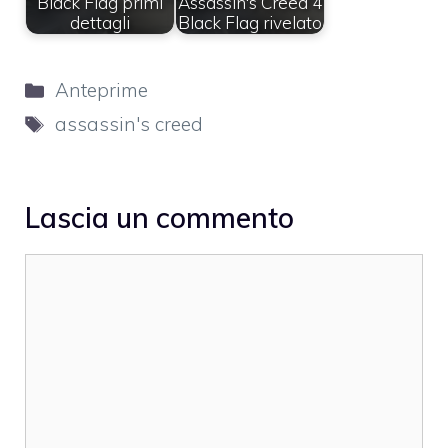
Black Flag primi
Assassin's Creed 4
dettagli
Black Flag rivelato
Categorie
Anteprime
Tag
assassin's creed
Lascia un commento
Commento