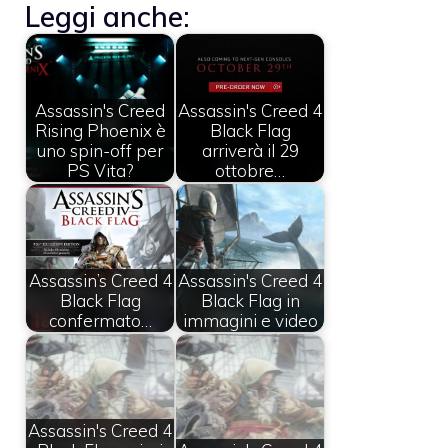
Leggi anche:
Assassin's Creed
Assassin's Creed 4
Rising Phoenix è
Black Flag
uno spin-off per
arriverà il 29
PS Vita?
ottobre…
Assassin’s Creed 4
Assassin's Creed 4
Black Flag
Black Flag in
confermato…
immagini e video
Assassin's Creed 4