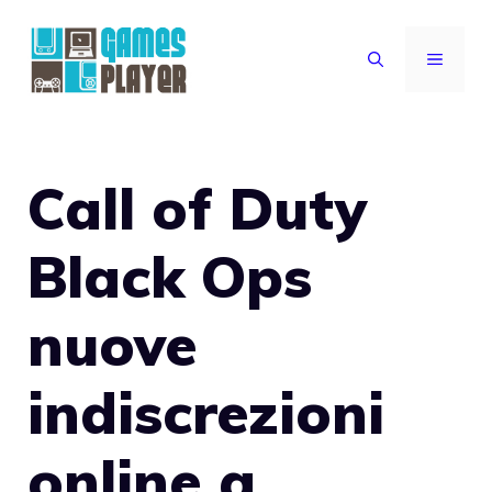
Vai
al
MENU
contenuto
Call of Duty
Black Ops
nuove
indiscrezioni
online a