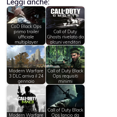
Leggi anche:
CoD Black Ops
primo trailer
Call of Duty
ufficiale
Ghosts rivelato da
multiplayer
alcuni venditori
Modern Warfare
Call of Duty Black
3 DLC arriva il 24
Ops requisiti
gennaio
minimi
Call of Duty Black
Modern Warfare
Ops lancio da