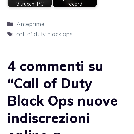
3 trucchi PC
record
Categorie
Anteprime
Tag
call of duty black ops
4 commenti su
“Call of Duty
Black Ops nuove
indiscrezioni