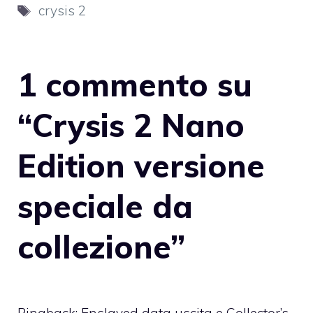
Tag
crysis 2
1 commento su
“Crysis 2 Nano
Edition versione
speciale da
collezione”