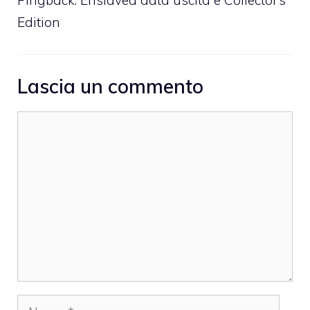
Pingback:
Enslaved data uscita e Collector’s
Edition
Lascia un commento
Commento
Nome