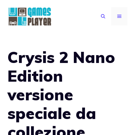
Vai
al
MENU
contenuto
Crysis 2 Nano
Edition
versione
speciale da
collezione