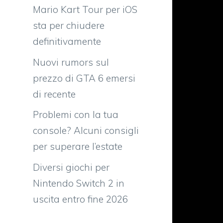
Mario Kart Tour per iOS
sta per chiudere
definitivamente
Nuovi rumors sul
prezzo di GTA 6 emersi
di recente
d
Problemi con la tua
console? Alcuni consigli
per superare l’estate
e
Diversi giochi per
i
Nintendo Switch 2 in
l
uscita entro fine 2026