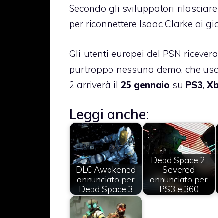
Secondo gli sviluppatori rilasciar
per riconnettere Isaac Clarke ai gi
Gli utenti europei del PSN ricever
purtroppo nessuna demo, che usc
2 arriverà il
25 gennaio
su
PS3
,
Xb
Leggi anche:
Dead Space 2:
DLC Awakened
Severed
annunciato per
annunciato per
Dead Space 3
PS3 e 360