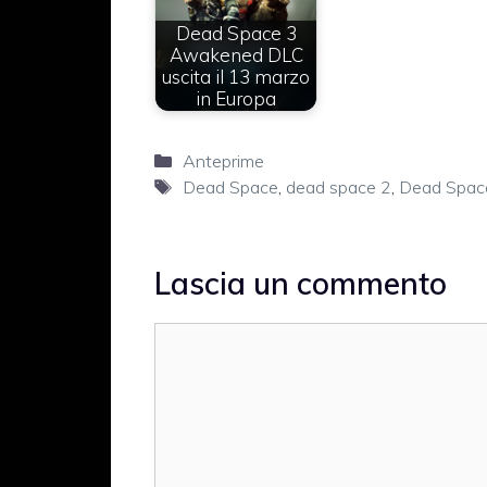
Dead Space 3
Awakened DLC
uscita il 13 marzo
in Europa
Categorie
Anteprime
Tag
Dead Space
,
dead space 2
,
Dead Spac
Lascia un commento
Commento