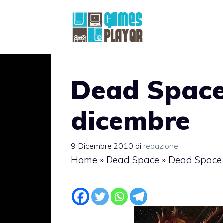
Vai
al
contenuto
Dead Space
dicembre
9 Dicembre 2010
di
redazione
Home
»
Dead Space
»
Dead Space 