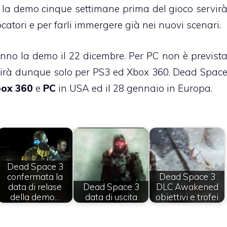
e la demo cinque settimane prima del gioco servir
ocatori e per farli immergere già nei nuovi scenari.
anno la demo il 22 dicembre. Per PC non è previst
irà dunque solo per PS3 ed Xbox 360. Dead Spac
ox 360
e
PC
in USA ed il 28 gennaio in Europa.
Dead Space 3
confermata la
Dead Space 3
data di relase
Dead Space 3
DLC Awakened
della demo…
data di uscita
obiettivi e trofei