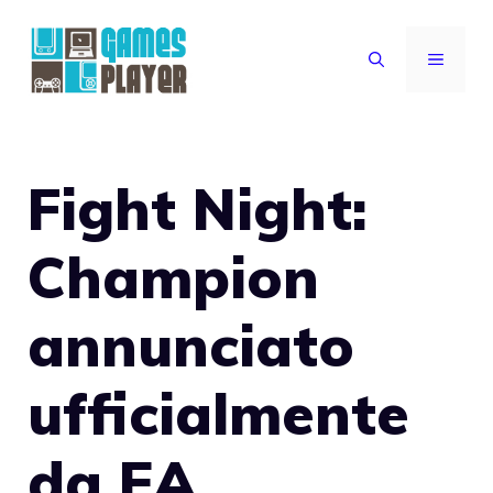
Vai
al
MENU
contenuto
Fight Night:
Champion
annunciato
ufficialmente
da EA