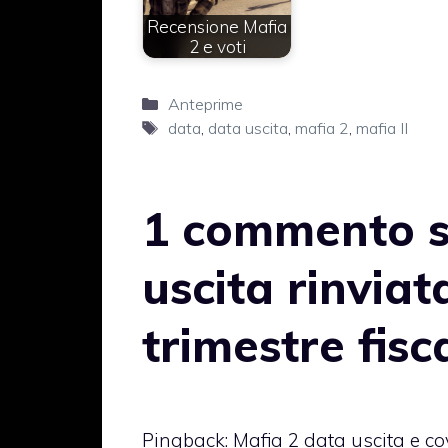
Recensione Mafia
2 e voti
Categorie
Anteprime
Tag
data
,
data uscita
,
mafia 2
,
mafia II
1 commento s
uscita rinviat
trimestre fisc
Pingback:
Mafia 2 data uscita e cov