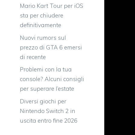
Mario Kart Tour per iOS
sta per chiudere
definitivamente
Nuovi rumors sul
prezzo di GTA 6 emersi
di recente
Problemi con la tua
console? Alcuni consigli
o
per superare l’estate
Diversi giochi per
i
Nintendo Switch 2 in
a
uscita entro fine 2026