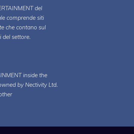
ERT
AINMENT
del
ale comprende siti
te che contano sul
 del settore.
AINMENT inside the
owned by Nectivity Ltd.
other