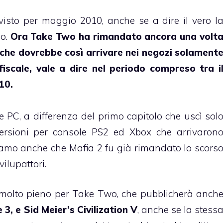
isto per maggio 2010, anche se a dire il vero l
no.
Ora Take Two ha rimandato ancora una volt
, che dovrebbe così arrivare nei negozi solament
iscale, vale a dire nel periodo compreso tra i
10.
 PC, a differenza del primo capitolo che uscì sol
ersioni per console PS2 ed Xbox che arrivaron
amo anche che Mafia 2 fu già rimandato lo scors
ilupattori.
o molto pieno per Take Two, che pubblicherà anch
 3, e Sid Meier’s Civilization V
, anche se la stess