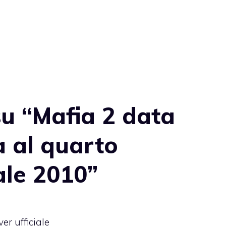
u “Mafia 2 data
a al quarto
ale 2010”
er ufficiale