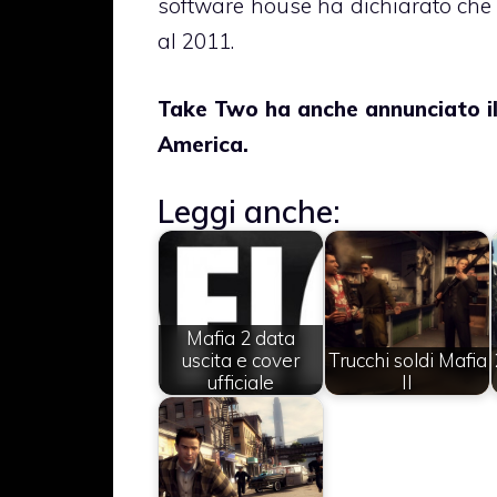
software house ha dichiarato che a
al 2011.
Take Two ha anche annunciato il
America.
Leggi anche:
Mafia 2 data
uscita e cover
Trucchi soldi Mafia
ufficiale
II