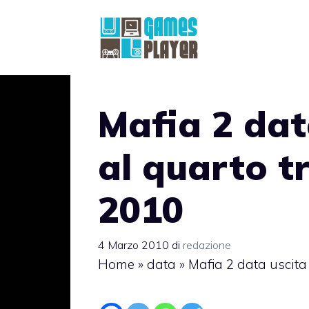
Vai
al
contenuto
Mafia 2 dat
al quarto tr
2010
4 Marzo 2010
di
redazione
Home
»
data
»
Mafia 2 data uscita 