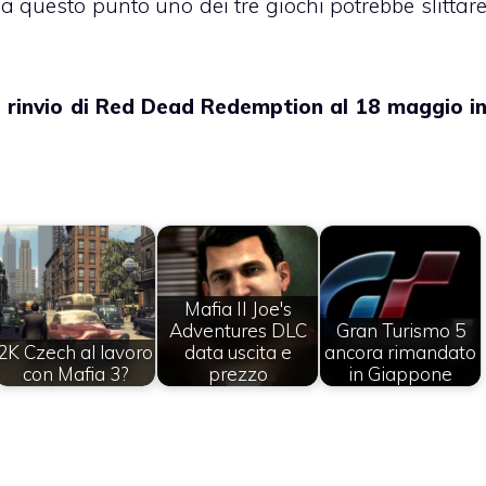
 questo punto uno dei tre giochi potrebbe slittar
 rinvio di Red Dead Redemption al 18 maggio i
Mafia II Joe's
Adventures DLC
Gran Turismo 5
2K Czech al lavoro
data uscita e
ancora rimandato
con Mafia 3?
prezzo
in Giappone