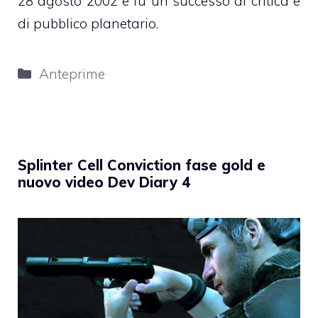
28 agosto 2002 e fu un successo di critica e
di pubblico planetario.
Categorie
Anteprime
Splinter Cell Conviction fase gold e
nuovo video Dev Diary 4