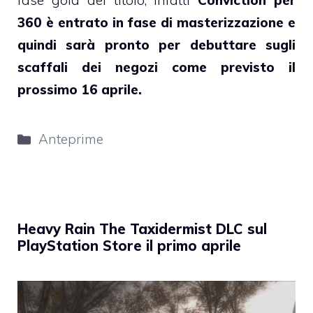
fase gold del titolo, infatti
Conviction per
360 è entrato in fase di masterizzazione e
quindi sarà pronto per debuttare sugli
scaffali dei negozi come previsto il
prossimo 16 aprile.
Categorie
Anteprime
Heavy Rain The Taxidermist DLC sul
PlayStation Store il primo aprile