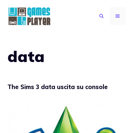
Vai
al
MENU
contenuto
data
The Sims 3 data uscita su console