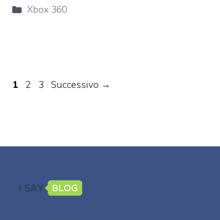
Categorie
Xbox 360
Pagina
Pagina
Pagina
1
2
3
Successivo
→