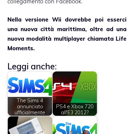
collegamento con Facebook.
Nella versione Wii dovrebbe poi esserci
una nuova città marittima, oltre ad una
nuova modalità multiplayer chiamata Life
Moments.
Leggi anche:
The Sims 4
annunciato
PS4 e Xbox 720
ufficialmente
all'E3 2012?