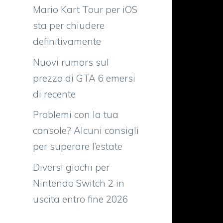
Mario Kart Tour per iOS
sta per chiudere
definitivamente
Nuovi rumors sul
prezzo di GTA 6 emersi
di recente
Problemi con la tua
console? Alcuni consigli
per superare l’estate
i
Diversi giochi per
Nintendo Switch 2 in
uscita entro fine 2026