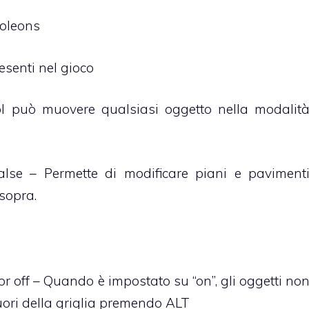
moleons
esenti nel gioco
l può muovere qualsiasi oggetto nella modalit
false – Permette di modificare piani e paviment
 sopra.
 off – Quando è impostato su “on”, gli oggetti no
uori della griglia premendo ALT