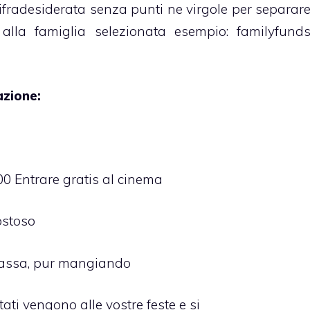
radesiderata senza punti ne virgole per separar
 alla famiglia selezionata esempio: familyfund
azione:
0 Entrare gratis al cinema
ostoso
rassa, pur mangiando
ati vengono alle vostre feste e si