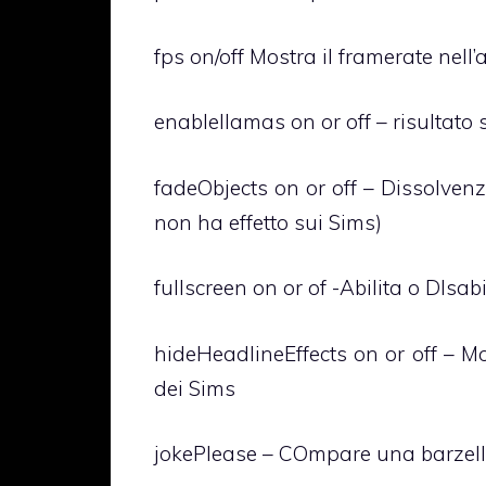
fps on/off Mostra il framerate nell’
enablellamas on or off – risultato s
fadeObjects on or off – Dissolvenz
non ha effetto sui Sims)
fullscreen on or of -Abilita o DIsabi
hideHeadlineEffects on or off – Mo
dei Sims
jokePlease – COmpare una barzellet