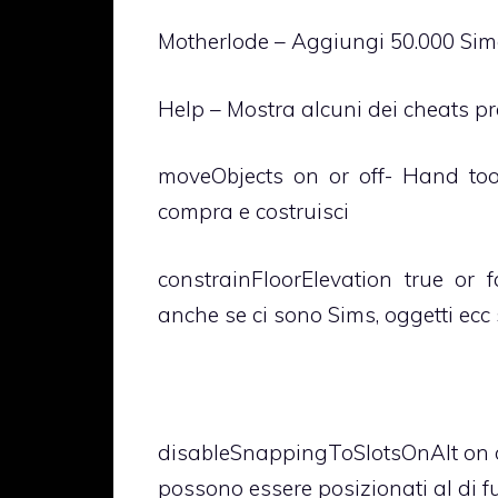
Motherlode – Aggiungi 50.000 Si
Help – Mostra alcuni dei cheats pr
moveObjects on or off- Hand too
compra e costruisci
constrainFloorElevation true or 
anche se ci sono Sims, oggetti ecc
disableSnappingToSlotsOnAlt on or
possono essere posizionati al di f