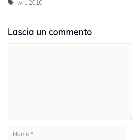
Tag
wrc 2010
Lascia un commento
Commento
Nome