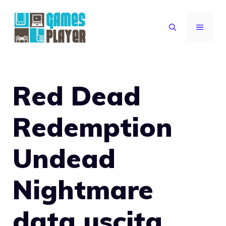
Vai
al
MENU
contenuto
Red Dead
Redemption
Undead
Nightmare
data uscita