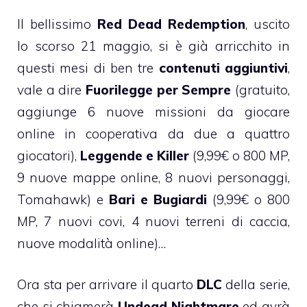
Il bellissimo
Red Dead Redemption
, uscito
lo scorso 21 maggio, si è già arricchito in
questi mesi di ben tre
contenuti aggiuntivi
,
vale a dire
Fuorilegge per Sempre
(gratuito,
aggiunge 6 nuove missioni da giocare
online in cooperativa da due a quattro
giocatori),
Leggende e Killer
(9,99€ o 800 MP,
9 nuove mappe online, 8 nuovi personaggi,
Tomahawk) e
Bari e Bugiardi
(9,99€ o 800
MP, 7 nuovi covi, 4 nuovi terreni di caccia,
nuove modalità online)…
Ora sta per arrivare il quarto
DLC
della serie,
che si chiamerà
Undead Nightmare
ed avrà