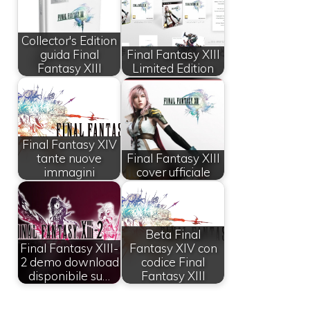
Collector's Edition
guida Final
Final Fantasy XIII
Fantasy XIII
Limited Edition
Final Fantasy XIV
tante nuove
Final Fantasy XIII
immagini
cover ufficiale
Beta Final
Final Fantasy XIII-
Fantasy XIV con
2 demo download
codice Final
disponibile su…
Fantasy XIII