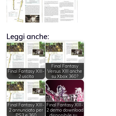
Leggi anche:
Final Fantasy
Final Fantasy XIII-
Versus XIII anche
2 uscita
su Xbox 360?
Final Fantasy XIII-
Final Fantasy XIII-
2 annunciato per
2 demo download
PS3 e 360
disponibile su…