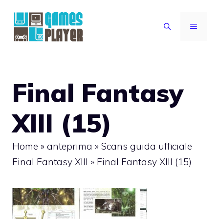
Vai
al
MENU
contenuto
Final Fantasy
XIII (15)
Home
»
anteprima
»
Scans guida ufficiale
Final Fantasy XIII
»
Final Fantasy XIII (15)