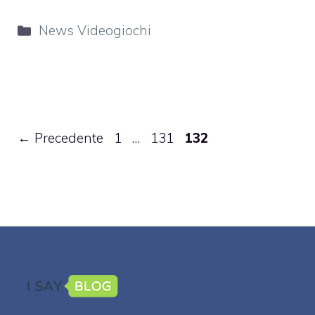
Categorie
News Videogiochi
Pagina
Pagina
Pagina
←
Precedente
1
…
131
132