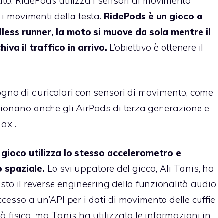
uto. RidePods utilizza i sensori di movimento
e i movimenti della testa.
RidePods è un gioco a
dless runner, la moto si muove da sola mentre il
iva il traffico in arrivo.
L’obiettivo è ottenere il
sogno di auricolari con sensori di movimento, come
nzionano anche gli AirPods di terza generazione e
ax .
l gioco utilizza lo stesso accelerometro e
 spaziale.
Lo sviluppatore del gioco, Ali Tanis, ha
sto il reverse engineering della funzionalità audio
cesso a un’API per i dati di movimento delle cuffie
à fisica, ma Tanis ha utilizzato le informazioni in