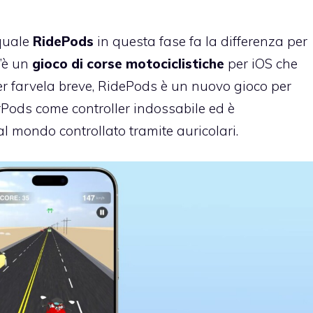
 quale
RidePods
in questa fase fa la differenza per
’è un
gioco di corse motociclistiche
per iOS che
Per farvela breve, RidePods è un nuovo gioco per
irPods come controller indossabile ed è
al mondo controllato tramite auricolari.