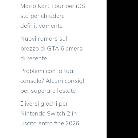
Mario Kart Tour per iOS
sta per chiudere
definitivamente
Nuovi rumors sul
prezzo di GTA 6 emersi
di recente
Problemi con la tua
console? Alcuni consigli
per superare l’estate
Diversi giochi per
Nintendo Switch 2 in
uscita entro fine 2026