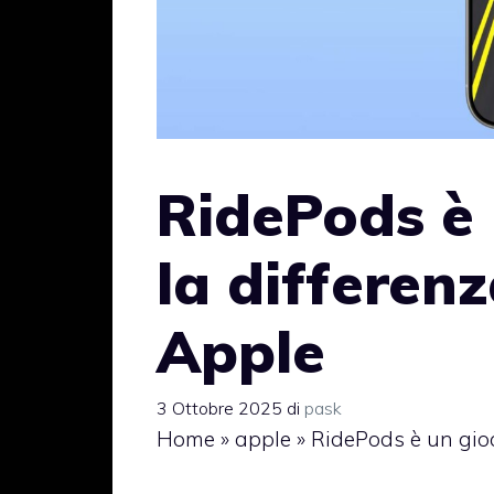
RidePods è 
la differenz
Apple
3 Ottobre 2025
di
pask
Home
»
apple
»
RidePods è un gioc