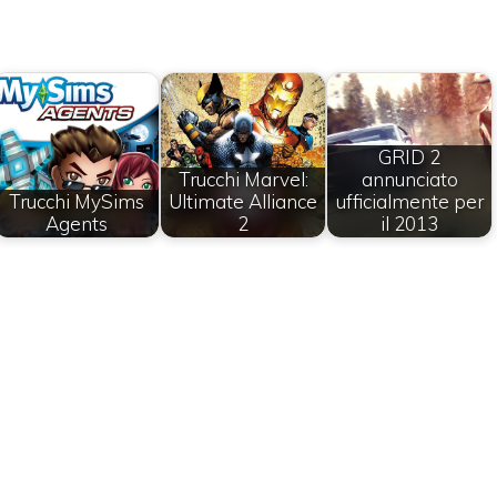
GRID 2
Trucchi Marvel:
annunciato
Trucchi MySims
Ultimate Alliance
ufficialmente per
Agents
2
il 2013