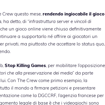
e Crew
questo mese,
rendendo ingiocabile il gioco
 ha detto, di “
infrastruttura server e vincoli di
a che un gioco online viene chiuso definitivamente
tinuare a supportarlo né offrire ai giocatori un
er privati, ma piuttosto che accettare lo status quo,
endo.
eb,
Stop Killing Games
, per mobilitare l’opposizione
atori che alla preservazione dei media
” da parte
ce lui. Con The Crew come primo esempio, la
utto il mondo a firmare petizioni e presentare
entazione come la DGCCRF, l’agenzia francese per
rgomento legale di base è che i videogiochi sono