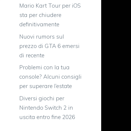
Mario Kart Tour per iOS
sta per chiudere
definitivamente
Nuovi rumors sul
prezzo di GTA 6 emersi
di recente
Problemi con la tua
console? Alcuni consigli
per superare l’estate
Diversi giochi per
Nintendo Switch 2 in
uscita entro fine 2026