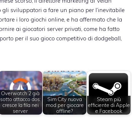
ese scorso, il direttore marketing di Velan
gli sviluppatori a fare un piano per l’inevitabile
tare i loro giochi online, e ha affermato che la
rnire ai giocatori server privati, come ha fatto
orto per il suo gioco competitivo di dodgeball,
Overwatch 2 già
sotto attacco dos:
Sim City nuova
Steam più
cresce la fila nei
mod per giocare
efficiente di Apple
server
offline?
e Facebook