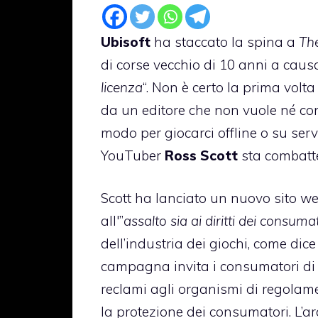
Ubisoft
ha staccato la spina a
Th
di corse vecchio di 10 anni a causa,
licenza
“. Non è certo la prima volt
da un editore che non vuole né con
modo per giocarci offline o su serv
YouTuber
Ross Scott
sta combatt
Scott ha lanciato un nuovo sito w
all'”
assalto sia ai diritti dei consum
dell’industria dei giochi, come di
campagna invita i consumatori di t
reclami agli organismi di regolam
la protezione dei consumatori. L’a