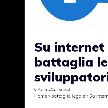
Su internet
battaglia le
sviluppator
6 Aprile 2024
di
pask
Home
»
battaglia legale
»
Su intern