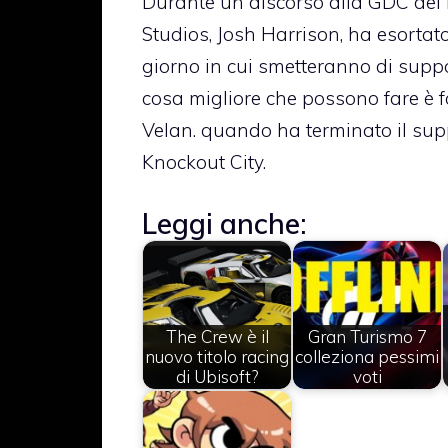
Durante un discorso alla GDC del m
Studios, Josh Harrison, ha esortato 
giorno in cui smetteranno di suppor
cosa migliore che possono fare è fo
Velan. quando ha terminato il supp
Knockout City.
Leggi anche:
The Crew è il
Gran Turismo 7
nuovo titolo racing
colleziona pessimi
di Ubisoft?
voti