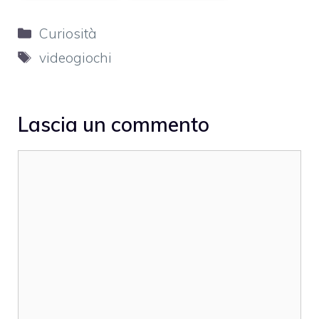
Categorie
Curiosità
Tag
videogiochi
Lascia un commento
Commento