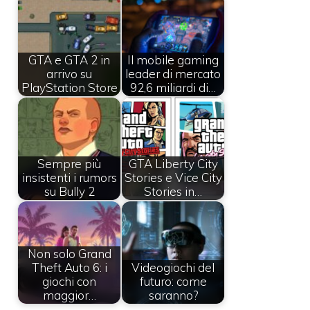
GTA e GTA 2 in
Il mobile gaming
arrivo su
leader di mercato
PlayStation Store
92,6 miliardi di…
Sempre più
GTA Liberty City
insistenti i rumors
Stories e Vice City
su Bully 2
Stories in…
Non solo Grand
Theft Auto 6: i
Videogiochi del
giochi con
futuro: come
maggior…
saranno?