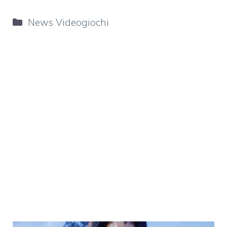
Categorie
News Videogiochi