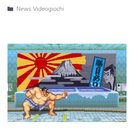
Categorie
News Videogiochi