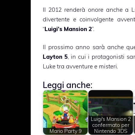
Il 2012 renderà onore anche a Lui
divertente e coinvolgente avventu
“
Luigi’s Mansion 2
”.
Il prossimo anno sarà anche quel
Layton 5
, in cui i protagonisti 
Luke tra avventure e misteri.
Leggi anche:
Luigi's Mansion 2
confermato per
Mario Party 9
Nintendo 3DS