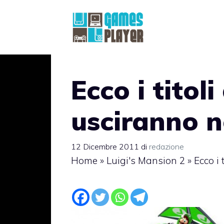
Vai
al
contenuto
Ecco i titol
usciranno n
12 Dicembre 2011
di
redazione
Home
»
Luigi's Mansion 2
»
Ecco i