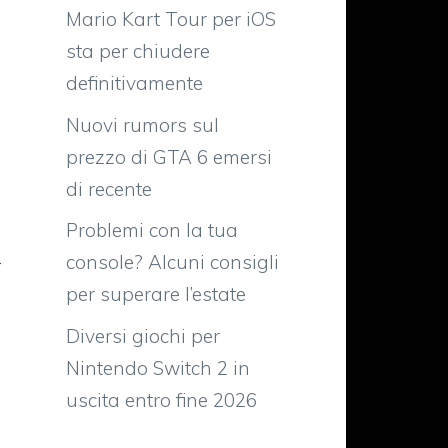
o
Mario Kart Tour per iOS
o
sta per chiudere
i
definitivamente
i
Nuovi rumors sul
i
prezzo di GTA 6 emersi
e
di recente
Problemi con la tua
i
console? Alcuni consigli
r
per superare l’estate
o
Diversi giochi per
S
Nintendo Switch 2 in
uscita entro fine 2026