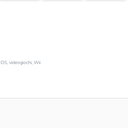
3DS
,
videogiochi
,
Wii