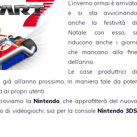
L’inverno ormai è arrivat
e si sta avvicinand
anche la festività d
Natale: con esso, s
riducono anche i giorn
che mancano alla fin
dell’anno.
Le case produttrici d
 già all’anno prossimo, in maniera tale da pote
ai propri utenti.
i troviamo la
Nintendo
, che approfitterà del nuov
 di videogiochi, sia per la console
Nintendo 3D