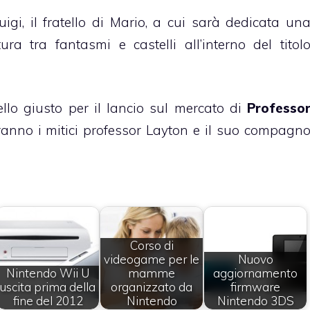
gi, il fratello di Mario, a cui sarà dedicata un
ra tra fantasmi e castelli all’interno del titol
lo giusto per il lancio sul mercato di
Professo
saranno i mitici professor Layton e il suo compagn
Corso di
videogame per le
Nuovo
Nintendo Wii U
mamme
aggiornamento
uscita prima della
organizzato da
firmware
fine del 2012
Nintendo
Nintendo 3DS