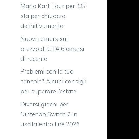
Mario Kart Tour per iOS
sta per chiudere
definitivamente
Nuovi rumors sul
prezzo di GTA 6 emersi
di recente
Problemi con la tua
console? Alcuni consigli
per superare l’estate
Diversi giochi per
Nintendo Switch 2 in
uscita entro fine 2026