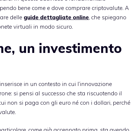
apendo bene come e dove comprare criptovalute. A
tare delle
guide dettagliate online
, che spiegano
ete virtuali in modo sicuro.
e, un investimento
 inserisce in un contesto in cui l’innovazione
one: si pensi al successo che sta riscuotendo il
ui non si paga con gli euro né con i dollari, perché
valute.
n particolare, come già accennato prima, sta avendo