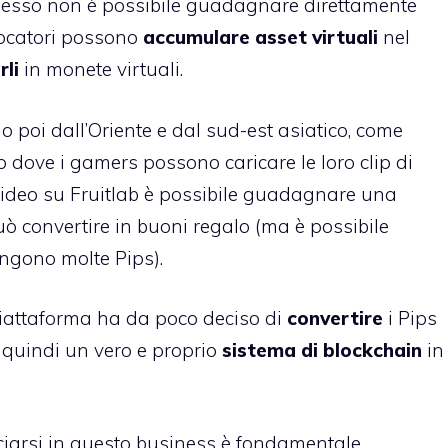
desso non è possibile guadagnare direttamente
giocatori possono
accumulare asset virtuali
nel
rli
in monete virtuali.
o poi dall’Oriente e dal sud-est asiatico, come
o dove i gamers possono caricare le loro clip di
ideo su Fruitlab è possibile guadagnare una
può convertire in buoni regalo (ma è possibile
ngono molte Pips).
piattaforma ha da poco deciso di
convertire
i Pips
do quindi un vero e proprio
sistema di blockchain
in
nciarsi in questo business è fondamentale