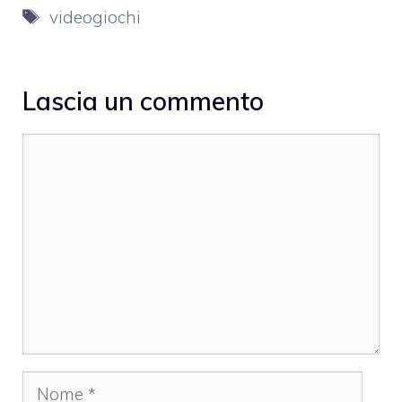
Tag
videogiochi
Lascia un commento
Commento
Nome