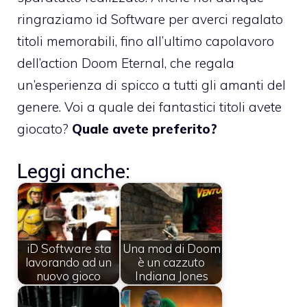
ringraziamo id Software per averci regalato
titoli memorabili, fino all’ultimo capolavoro
dell’action Doom Eternal, che regala
un’esperienza di spicco a tutti gli amanti del
genere. Voi a quale dei fantastici titoli avete
giocato?
Quale avete preferito?
Leggi anche:
iD Software sta
Una mod di Doom
lavorando ad un
è un cazzuto
nuovo gioco
Indiana Jones