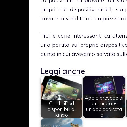
La possibilità di provare tali vid
proprio dei dispositivi mobili, sia
trovare in vendita ad un prezzo ab
Tra le varie interessanti caratter
una partita sul proprio dispositiv
punto in cui avevamo salvato sull’
Leggi anche:
Apple prevede di
Giochi iPad
annunciare
disponibili al
un'app dedicata
lancio
ai…