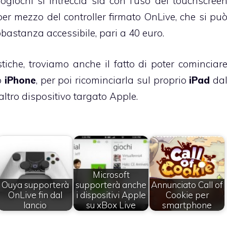
eogiochi si intreccia sia con l’uso del touchscree
 per mezzo del controller firmato OnLive, che si pu
bastanza accessibile, pari a 40 euro.
istiche, troviamo anche il fatto di poter cominciar
o
iPhone
, per poi ricominciarla sul proprio
iPad
da
altro dispositivo targato Apple.
Microsoft
Ouya supporterà
supporterà anche
Annunciato Call of
OnLive fin dal
i dispositivi Apple
Cookie per
lancio
su xBox Live
smartphone