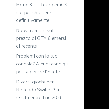
Mario Kart Tour per iOS
sta per chiudere
definitivamente
e
Nuovi rumors sul
t
prezzo di GTA 6 emersi
o
di recente
a
Problemi con la tua
i
console? Alcuni consigli
o
per superare l’estate
o
e
Diversi giochi per
d
Nintendo Switch 2 in
uscita entro fine 2026
i