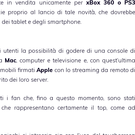
te in vendita unicamente per
xBox 360 o PS
azie proprio al lancio di tale novità, che dovrebb
dei tablet e degli smartphone.
 utenti la possibilità di godere di una console d
da
Mac
, computer e televisione e, con quest’ultim
 mobili firmati
Apple
con lo streaming da remoto d
to dei loro server.
ti i fan che, fino a questo momento, sono stat
s che rappresentano certamente il top, come a