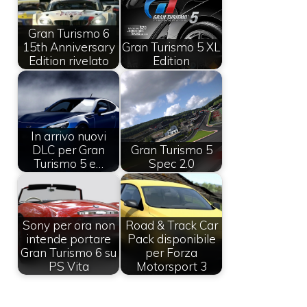
Gran Turismo 6
15th Anniversary
Gran Turismo 5 XL
Edition rivelato
Edition
In arrivo nuovi
DLC per Gran
Gran Turismo 5
Turismo 5 e…
Spec 2.0
Sony per ora non
Road & Track Car
intende portare
Pack disponibile
Gran Turismo 6 su
per Forza
PS Vita
Motorsport 3