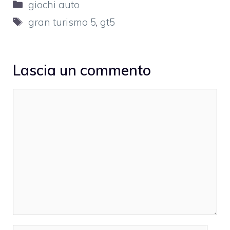
Categorie
giochi auto
Tag
gran turismo 5
,
gt5
Lascia un commento
Commento