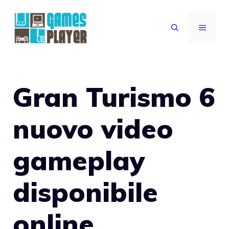
Vai
al
MENU
contenuto
Gran Turismo 6
nuovo video
gameplay
disponibile
online