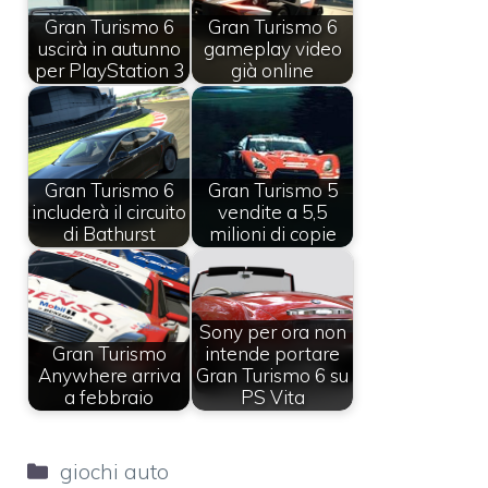
Gran Turismo 6
Gran Turismo 6
uscirà in autunno
gameplay video
per PlayStation 3
già online
Gran Turismo 6
Gran Turismo 5
includerà il circuito
vendite a 5,5
di Bathurst
milioni di copie
Sony per ora non
Gran Turismo
intende portare
Anywhere arriva
Gran Turismo 6 su
a febbraio
PS Vita
Categorie
giochi auto