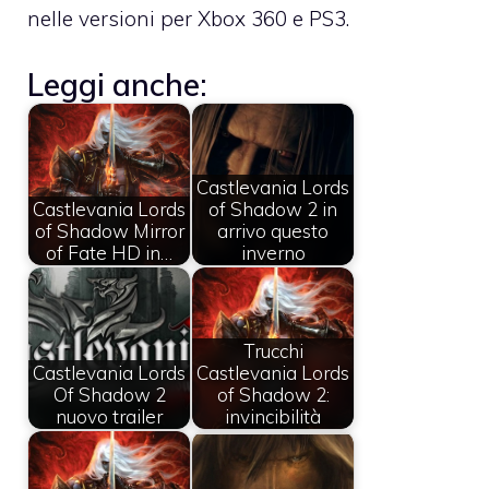
nelle versioni per Xbox 360 e PS3.
Leggi anche:
Castlevania Lords
Castlevania Lords
of Shadow 2 in
of Shadow Mirror
arrivo questo
of Fate HD in…
inverno
Trucchi
Castlevania Lords
Castlevania Lords
Of Shadow 2
of Shadow 2:
nuovo trailer
invincibilità